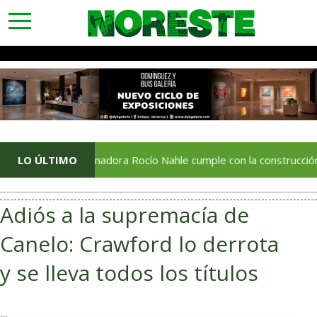
toggle
navigation
Gobernadora Rocío Nahle cumple con la construcción del Centro
LO ÚLTIMO
Adiós a la supremacía de
Canelo: Crawford lo derrota
y se lleva todos los títulos