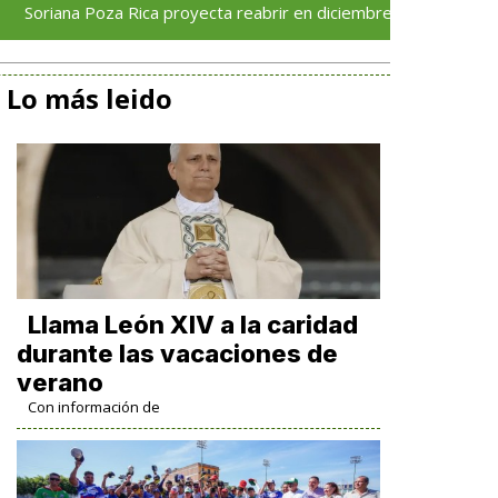
a Poza Rica proyecta reabrir en diciembre tras avance del 70 % e
Lo más leido
Llama León XIV a la caridad
durante las vacaciones de
verano
Con información de