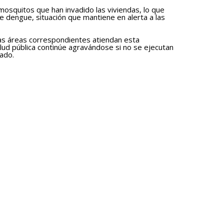
 mosquitos que han invadido las viviendas, lo que
e dengue, situación que mantiene en alerta a las
las áreas correspondientes atiendan esta
ud pública continúe agravándose si no se ejecutan
ado.