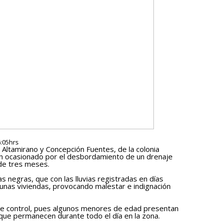
6:05hrs
o Altamirano y Concepción Fuentes, de la colonia
ón ocasionado por el desbordamiento de un drenaje
de tres meses.
as negras, que con las lluvias registradas en días
lgunas viviendas, provocando malestar e indignación
ó de control, pues algunos menores de edad presentan
 que permanecen durante todo el día en la zona.