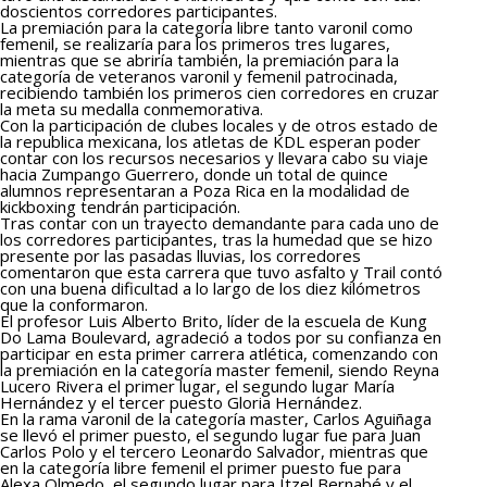
doscientos corredores participantes.
La premiación para la categoría libre tanto varonil como
femenil, se realizaría para los primeros tres lugares,
mientras que se abriría también, la premiación para la
categoría de veteranos varonil y femenil patrocinada,
recibiendo también los primeros cien corredores en cruzar
la meta su medalla conmemorativa.
Con la participación de clubes locales y de otros estado de
la republica mexicana, los atletas de KDL esperan poder
contar con los recursos necesarios y llevara cabo su viaje
hacia Zumpango Guerrero, donde un total de quince
alumnos representaran a Poza Rica en la modalidad de
kickboxing tendrán participación.
Tras contar con un trayecto demandante para cada uno de
los corredores participantes, tras la humedad que se hizo
presente por las pasadas lluvias, los corredores
comentaron que esta carrera que tuvo asfalto y Trail contó
con una buena dificultad a lo largo de los diez kilómetros
que la conformaron.
El profesor Luis Alberto Brito, líder de la escuela de Kung
Do Lama Boulevard, agradeció a todos por su confianza en
participar en esta primer carrera atlética, comenzando con
la premiación en la categoría master femenil, siendo Reyna
Lucero Rivera el primer lugar, el segundo lugar María
Hernández y el tercer puesto Gloria Hernández.
En la rama varonil de la categoría master, Carlos Aguiñaga
se llevó el primer puesto, el segundo lugar fue para Juan
Carlos Polo y el tercero Leonardo Salvador, mientras que
en la categoría libre femenil el primer puesto fue para
Alexa Olmedo, el segundo lugar para Itzel Bernabé y el