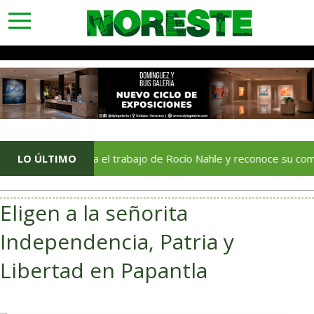
toggle
navigation
s respalda el trabajo de Rocío Nahle y reconoce su compromiso co
LO ÚLTIMO
Eligen a la señorita
Independencia, Patria y
Libertad en Papantla