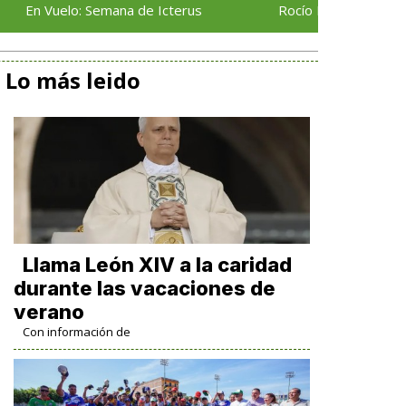
Vuelo: Semana de Icterus
Rocío Nahle da el banderazo
Lo más leido
Llama León XIV a la caridad
durante las vacaciones de
verano
Con información de