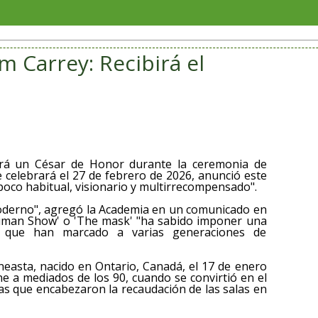
Bombe
im Carrey: Recibirá el
birá un César de Honor durante la ceremonia de
e celebrará el 27 de febrero de 2026, anunció este
r poco habitual, visionario y multirrecompensado".
 moderno", agregó la Academia en un comunicado en
ruman Show' o 'The mask' "ha sabido imponer una
o que han marcado a varias generaciones de
ineasta, nacido en Ontario, Canadá, el 17 de enero
ne a mediados de los 90, cuando se convirtió en el
las que encabezaron la recaudación de las salas en