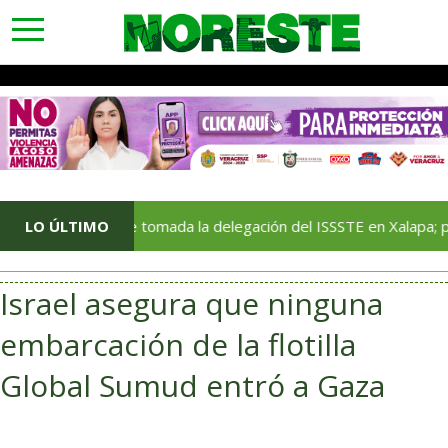
toggle
navigation
LO ÚLTIMO
Sigue tomada la delegación del ISSSTE en Xalapa; padres exig
Israel asegura que ninguna
embarcación de la flotilla
Global Sumud entró a Gaza