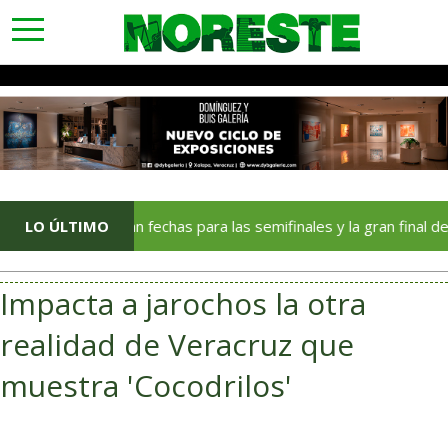
toggle
navigation
Anuncian fechas para las semifinales y la gran final de México
LO ÚLTIMO
Impacta a jarochos la otra
realidad de Veracruz que
muestra 'Cocodrilos'