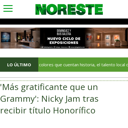
toggle
navigation
LO ÚLTIMO
Con colores que cuentan historia, el talento local deja huella 
'Más gratificante que un
Grammy': Nicky Jam tras
recibir título Honorífico