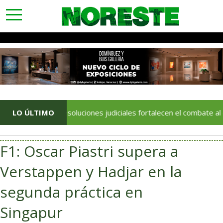
toggle
navigation
32 resoluciones judiciales fortalecen el combate al delito en
LO ÚLTIMO
F1: Oscar Piastri supera a
Verstappen y Hadjar en la
segunda práctica en
Singapur