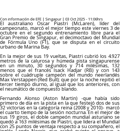
Con información de EFE | Singapur | 03 Oct 2025 - 11:06hrs
El australiano Oscar Piastri (McLaren), líder del
campeonato, marcó el mejor tiempo este viernes 3 de
octubre en el segundo entrenamiento libre para el
Gran Premio de Singapur, el decimoctavo del Mundial
de Fórmula Uno (F1), que se disputa en el circuito
urbano de Marina Bay.
En la mejor de sus 19 vueltas, Piastri cubrió los 4.927
metros de la calurosa y húmeda pista singapurense
en un minuto, 30 segundos y 714 milésimas, 132
menos que el francés Isack Hadjar (RB) y con 143
sobre el cuádruple campeón del mundo neerlandés
Max Verstappen (Red Bull); que por la noche repitió el
tercer tiempo diurno, al igual que los anteriores, con
el neumático de compuesto blando.
Fernando Alonso (Aston Martin) -que había sido
primero de día en la pista en la que festejó dos de sus
32 victorias en la categoría reina (2008 y 2010)- marcó
el cuarto tiempo de la sesión nocturna. En el mejor de
sus 19 giros, el doble campeón mundial asturiano se
quedó a 163 milésimas de Piastri, que lidera el Mundial
con 25 puntos de ventaja respecto a su compañero, el