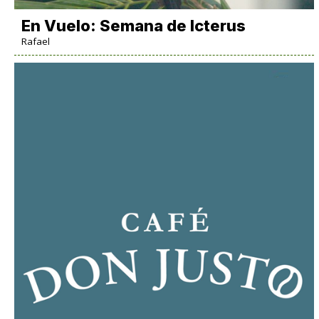
En Vuelo: Semana de Icterus
Rafael