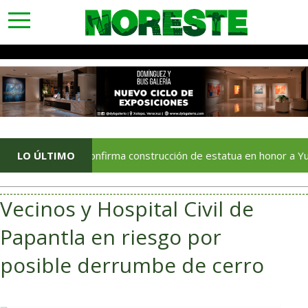
toggle
navigation
rnadora confirma construcción de estatua en honor a Yuri en Ver
LO ÚLTIMO
Vecinos y Hospital Civil de
Papantla en riesgo por
posible derrumbe de cerro