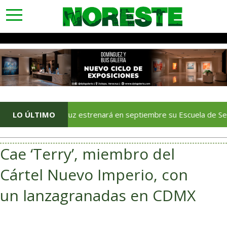
toggle
navigation
Veracruz estrenará en septiembre su Escuela de Servicios Turísti
LO ÚLTIMO
Cae ‘Terry’, miembro del
Cártel Nuevo Imperio, con
un lanzagranadas en CDMX