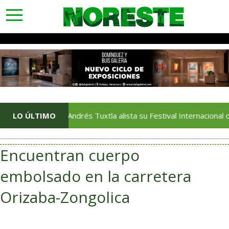
toggle
navigation
LO ÚLTIMO
San Andrés Tuxtla alista su Festival Internacional de Glob
Encuentran cuerpo
embolsado en la carretera
Orizaba-Zongolica