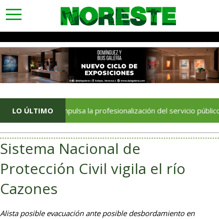
toggle
navigation
racruz impulsa la profesionalización del servicio público con éxit
LO ÚLTIMO
Sistema Nacional de
Protección Civil vigila el río
Cazones
Alista posible evacuación ante posible desbordamiento en