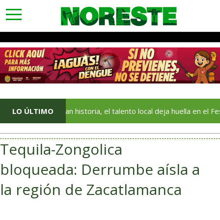
toggle
navigation
e cuentan historia, el talento local deja huella en el Festival del M
LO ÚLTIMO
Tequila-Zongolica
bloqueada: Derrumbe aísla a
la región de Zacatlamanca