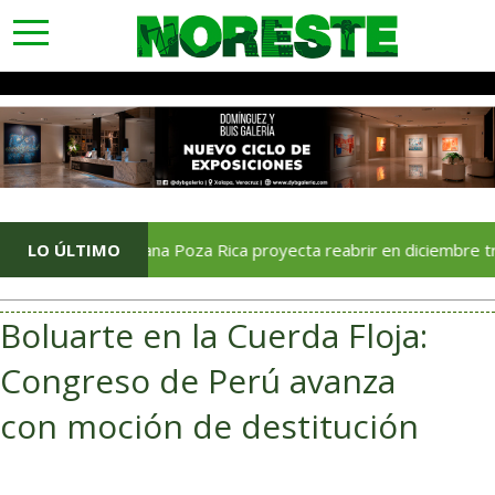
toggle
navigation
LO ÚLTIMO
Soriana Poza Rica proyecta reabrir en diciembre tras ava
Boluarte en la Cuerda Floja:
Congreso de Perú avanza
con moción de destitución