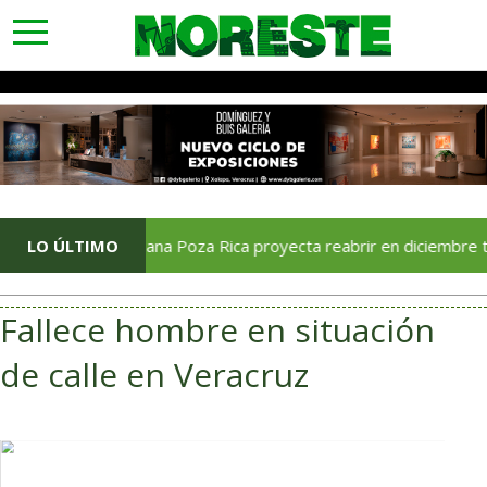
toggle
navigation
LO ÚLTIMO
Soriana Poza Rica proyecta reabrir en diciembre tras ava
Fallece hombre en situación
de calle en Veracruz