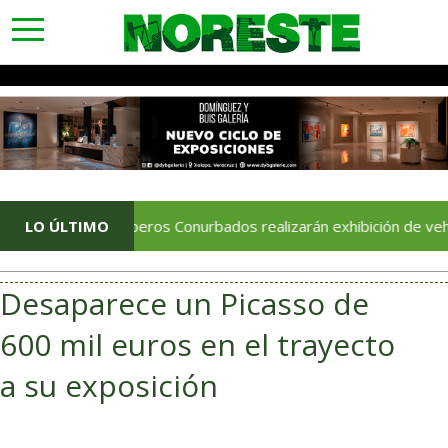
toggle
navigation
Bomberos Conurbados realizarán exhibición de vehículos y re
LO ÚLTIMO
Desaparece un Picasso de
600 mil euros en el trayecto
a su exposición