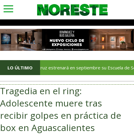
toggle
navigation
LO ÚLTIMO
Veracruz estrenará en septiembre su Escuela de Servicios T
Tragedia en el ring:
Adolescente muere tras
recibir golpes en práctica de
box en Aguascalientes