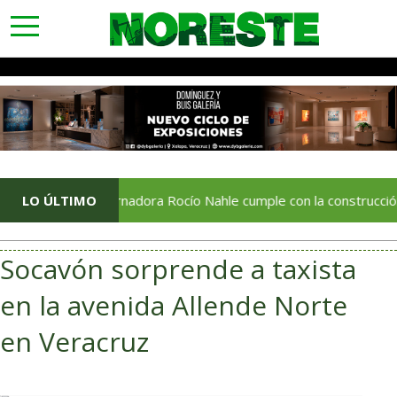
toggle
navigation
Gobernadora Rocío Nahle cumple con la construcción del Centr
LO ÚLTIMO
Socavón sorprende a taxista
en la avenida Allende Norte
en Veracruz