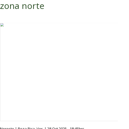
zona norte
Noreste | Poza Rica, Ver. | 28 Oct 2025 - 18:45hrs