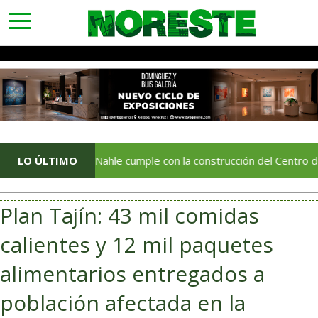
toggle
navigation
a Rocío Nahle cumple con la construcción del Centro de Atención 
LO ÚLTIMO
Plan Tajín: 43 mil comidas
calientes y 12 mil paquetes
alimentarios entregados a
población afectada en la