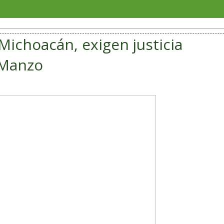
San André
ichoacán, exigen justicia
 Manzo