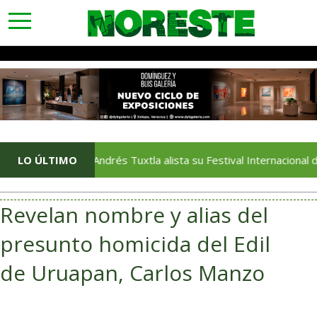
toggle
navigation
LO ÚLTIMO
San Andrés Tuxtla alista su Festival Internacional de Glo
Revelan nombre y alias del
presunto homicida del Edil
de Uruapan, Carlos Manzo