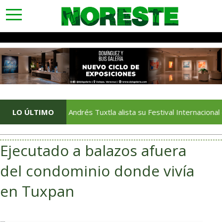
toggle
navigation
LO ÚLTIMO
San Andrés Tuxtla alista su Festival Internacional de Glob
Ejecutado a balazos afuera
del condominio donde vivía
en Tuxpan