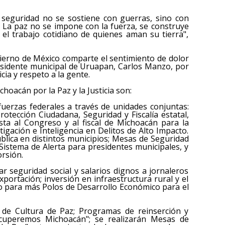
 seguridad no se sostiene con guerras, sino con
da. La paz no se impone con la fuerza, se construye
el trabajo cotidiano de quienes aman su tierra",
obierno de México comparte el sentimiento de dolor
residente municipal de Uruapan, Carlos Manzo, por
cia y respeto a la gente.
hoacán por la Paz y la Justicia son:
s fuerzas federales a través de unidades conjuntas:
rotección Ciudadana, Seguridad y Fiscalía estatal,
sta al Congreso y al fiscal de Michoacán para la
tigación e Inteligencia en Delitos de Alto Impacto.
ública en distintos municipios; Mesas de Seguridad
Sistema de Alerta para presidentes municipales, y
orsión.
ar seguridad social y salarios dignos a jornaleros
xportación; inversión en infraestructura rural y el
vo para más Polos de Desarrollo Económico para el
s de Cultura de Paz; Programas de reinserción y
ecuperemos Michoacán"; se realizarán Mesas de