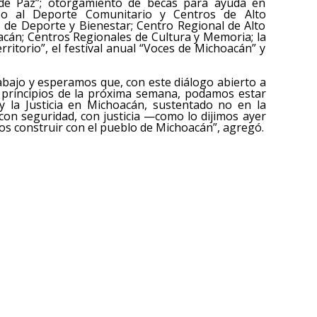
 de Paz”; otorgamiento de becas para ayuda en
lso al Deporte Comunitario y Centros de Alto
 de Deporte y Bienestar; Centro Regional de Alto
acán; Centros Regionales de Cultura y Memoria; la
itorio”, el festival anual “Voces de Michoacán” y
abajo y esperamos que, con este diálogo abierto a
 a principios de la próxima semana, podamos estar
y la Justicia en Michoacán, sustentado no en la
í con seguridad, con justicia —como lo dijimos ayer
s construir con el pueblo de Michoacán”, agregó.