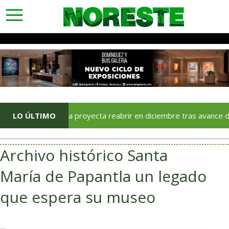
toggle
navigation
a Poza Rica proyecta reabrir en diciembre tras avance del 70 % e
LO ÚLTIMO
Archivo histórico Santa
María de Papantla un legado
que espera su museo