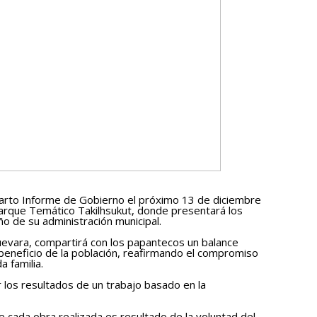
Cuarto Informe de Gobierno el próximo 13 de diciembre
arque Temático Takilhsukut, donde presentará los
o de su administración municipal.
Guevara, compartirá con los papantecos un balance
beneficio de la población, reafirmando el compromiso
a familia.
 los resultados de un trabajo basado en la
e cada obra realizada es resultado de la voluntad del