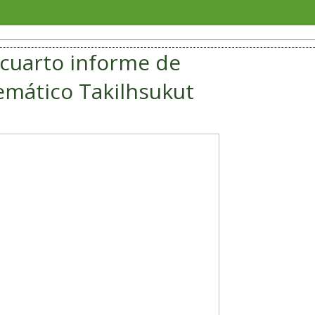
Jorge
 cuarto informe de
emático Takilhsukut