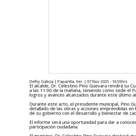
Delhy Galicia | Papantla, Ver. | 07 Nov 2025 - 16:55hrs
El alcalde, Dr. Celestino Pino Guevara rendirá su 
a las 11:00 de la mañana, teniendo como sede el P
logros y avances alcanzados durante este último añ
Durante este acto, el presidente municipal, Pino 
detallado de las obras y acciones emprendidas en 
de su gobierno con el desarrollo y bienestar de cad
El informe será una oportunidad para dar a conocer
participación ciudadana.
El munícipe, Dr. Celestino Pino Guevara destacó qu