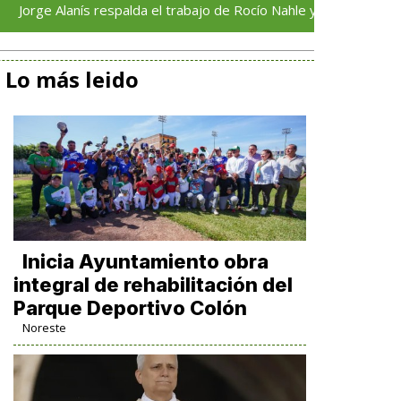
 Alanís respalda el trabajo de Rocío Nahle y reconoce su comprom
Lo más leido
Inicia Ayuntamiento obra
integral de rehabilitación del
Parque Deportivo Colón
Noreste