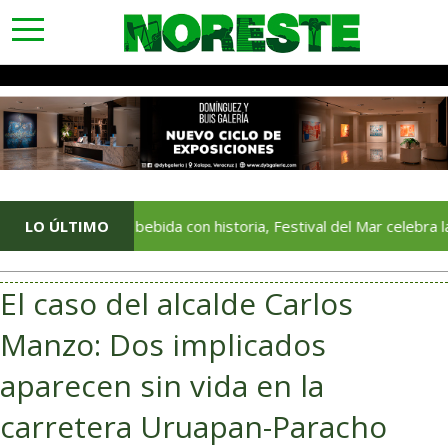
toggle
navigation
LO ÚLTIMO
Una bebida con historia, Festival del Mar celebra la tradició
El caso del alcalde Carlos
Manzo: Dos implicados
aparecen sin vida en la
carretera Uruapan-Paracho