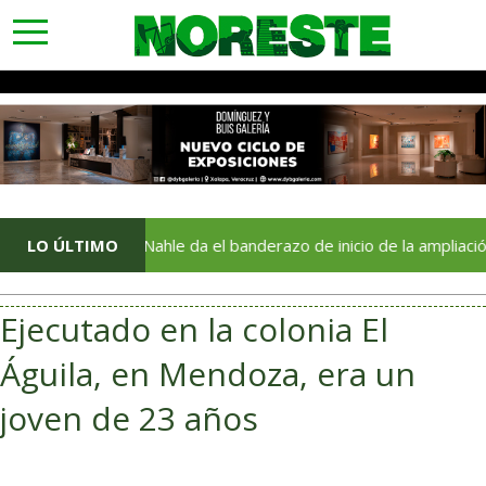
toggle
navigation
Rocío Nahle da el banderazo de inicio de la ampliación del Wor
LO ÚLTIMO
Ejecutado en la colonia El
Águila, en Mendoza, era un
joven de 23 años