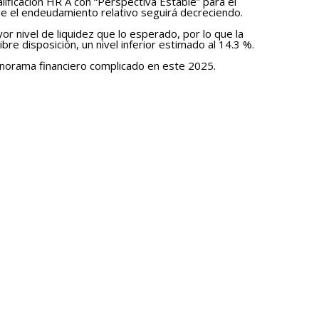
calificación HR A con “Perspectiva Estable” para el
ue el endeudamiento relativo seguirá decreciendo.
 nivel de liquidez que lo esperado, por lo que la
re disposición, un nivel inferior estimado al 14.3 %.
norama financiero complicado en este 2025.