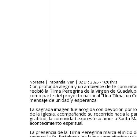
Noreste | Papantla, Ver. | 02 Dic 2025 - 16:01hrs
Con profunda alegría y un ambiente de fe comunitar
recibió la Tilma Peregrina de la Virgen de Guadalu
como parte del proyecto nacional “Una Tilma, un Cor
mensaje de unidad y esperanza.
La sagrada imagen fue acogida con devoción por los
de la Iglesia, acompañando su recorrido hacia la p
gratitud, la comunidad expresó su amor a Santa Mar
acontecimiento espiritual.
La presencia de la Tilma Peregrina marca el inicio 
renovar la fe, fortalecer los lazos comunitarios y 