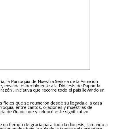
ia, la Parroquia de Nuestra Señora de la Asunción
pe, enviada especialmente a la Diócesis de Papantla
azón”, iniciativa que recorre todo el país llevando un
 fieles que se reunieron desde su llegada a la casa
arroquia, entre cantos, oraciones y muestras de
ía de Guadalupe y celebró este significativo
de un tiempo de gracia para toda la diócesis, llamando a
caminar unidos bajo la guía de la Madre del verdadero