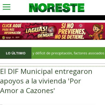
toggle
navigation
emperaturas y déficit de precipitación, factores asociados a mor
LO ÚLTIMO
El DIF Municipal entregaron
apoyos a la vivienda 'Por
Amor a Cazones'