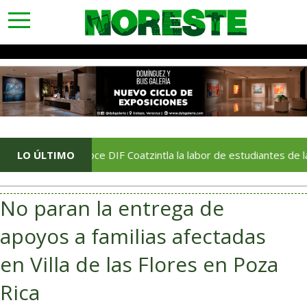
toggle
navigation
Reconoce DIF Coatzintla la labor de estudiantes de la Universid
LO ÚLTIMO
No paran la entrega de
apoyos a familias afectadas
en Villa de las Flores en Poza
Rica