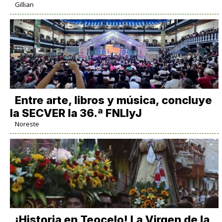
Gillian
Entre arte, libros y música, concluye
la SECVER la 36.ª FNLIyJ
Noreste
​¡Historia en Teocelo! La Virgen de la