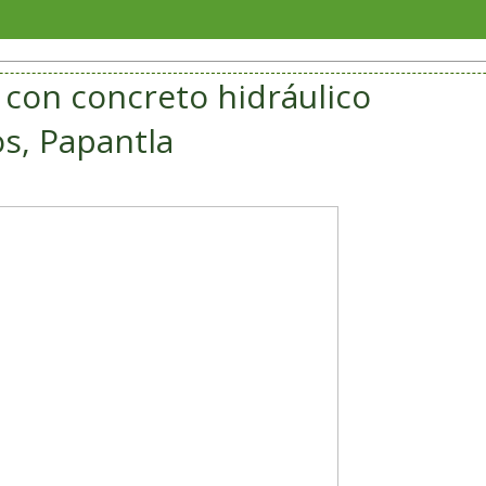
SAT se
con concreto hidráulico
os, Papantla