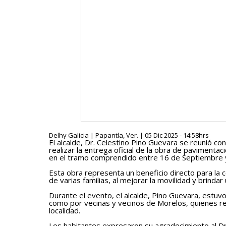
Delhy Galicia | Papantla, Ver. | 05 Dic 2025 - 14:58hrs
El alcalde, Dr. Celestino Pino Guevara se reunió co
realizar la entrega oficial de la obra de pavimentaci
en el tramo comprendido entre 16 de Septiembre y
Esta obra representa un beneficio directo para la c
de varias familias, al mejorar la movilidad y brinda
Durante el evento, el alcalde, Pino Guevara, estuv
como por vecinas y vecinos de Morelos, quienes re
localidad.
Los habitantes expresaron su agradecimiento al Dr