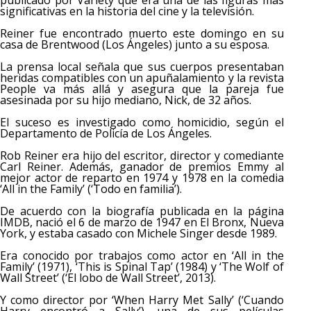
publicado por Variety que era una de las figuras más
significativas en la historia del cine y la televisión.
Reiner fue encontrado muerto este domingo en su
casa de Brentwood (Los Ángeles) junto a su esposa.
La prensa local señala que sus cuerpos presentaban
heridas compatibles con un apuñalamiento y la revista
People va más allá y asegura que la pareja fue
asesinada por su hijo mediano, Nick, de 32 años.
El suceso es investigado como homicidio, según el
Departamento de Policía de Los Ángeles.
Rob Reiner era hijo del escritor, director y comediante
Carl Reiner. Además, ganador de premios Emmy al
mejor actor de reparto en 1974 y 1978 en la comedia
‘All in the Family’ (‘Todo en familia’).
De acuerdo con la biografía publicada en la página
IMDB, nació el 6 de marzo de 1947 en El Bronx, Nueva
York, y estaba casado con Michele Singer desde 1989.
Era conocido por trabajos como actor en ‘All in the
Family’ (1971), ‘This is Spinal Tap’ (1984) y ‘The Wolf of
Wall Street’ (‘El lobo de Wall Street’, 2013).
Y como director por ‘When Harry Met Sally’ (‘Cuando