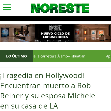
toggle
navigation
ación total de la carretera Álamo–Tihuatlán
LO ÚLTIMO
Aparatoso 
¡Tragedia en Hollywood!
Encuentran muerto a Rob
Reiner y su esposa Michele
en su casa de LA