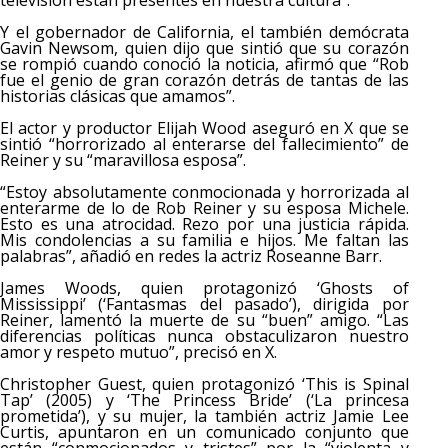
televisión están presentes en nuestra cultura”.
Y el gobernador de California, el también demócrata
Gavin Newsom, quien dijo que sintió que su corazón
se rompió cuando conoció la noticia, afirmó que “Rob
fue el genio de gran corazón detrás de tantas de las
historias clásicas que amamos”.
El actor y productor Elijah Wood aseguró en X que se
sintió “horrorizado al enterarse del fallecimiento” de
Reiner y su “maravillosa esposa”.
“Estoy absolutamente conmocionada y horrorizada al
enterarme de lo de Rob Reiner y su esposa Michele.
Esto es una atrocidad. Rezo por una justicia rápida.
Mis condolencias a su familia e hijos. Me faltan las
palabras”, añadió en redes la actriz Roseanne Barr.
James Woods, quien protagonizó ‘Ghosts of
Mississippi’ (‘Fantasmas del pasado’), dirigida por
Reiner, lamentó la muerte de su “buen” amigo. “Las
diferencias políticas nunca obstaculizaron nuestro
amor y respeto mutuo”, precisó en X.
Christopher Guest, quien protagonizó ‘This is Spinal
Tap’ (2005) y ‘The Princess Bride’ (‘La princesa
prometida’), y su mujer, la también actriz Jamie Lee
Curtis, apuntaron en un comunicado conjunto que