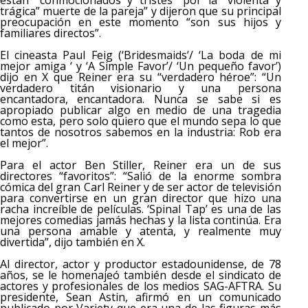
están “conmocionados y tristes” por la “violenta y
trágica” muerte de la pareja” y dijeron que su principal
preocupación en este momento “son sus hijos y
familiares directos”.
El cineasta Paul Feig (‘Bridesmaids’/ ‘La boda de mi
mejor amiga ‘ y ‘A Simple Favor’/ ‘Un pequeño favor’)
dijo en X que Reiner era su “verdadero héroe”: “Un
verdadero titán visionario y una persona
encantadora, encantadora. Nunca se sabe si es
apropiado publicar algo en medio de una tragedia
como esta, pero solo quiero que el mundo sepa lo que
tantos de nosotros sabemos en la industria: Rob era
el mejor”.
Para el actor Ben Stiller, Reiner era un de sus
directores “favoritos”: “Salió de la enorme sombra
cómica del gran Carl Reiner y de ser actor de televisión
para convertirse en un gran director que hizo una
racha increíble de películas. ‘Spinal Tap’ es una de las
mejores comedias jamás hechas y la lista continúa. Era
una persona amable y atenta, y realmente muy
divertida”, dijo también en X.
Al director, actor y productor estadounidense, de 78
años, se le homenajeó también desde el sindicato de
actores y profesionales de los medios SAG-AFTRA. Su
presidente, Sean Astin, afirmó en un comunicado