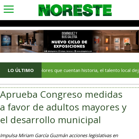
toggle
navigation
Con colores que cuentan historia, el talento local deja huella e
LO ÚLTIMO
Aprueba Congreso medidas
a favor de adultos mayores y
el desarrollo municipal
Impulsa Miriam García Guzmán acciones legislativas en