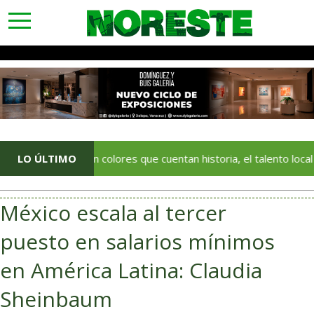
toggle
navigation
LO ÚLTIMO
Con colores que cuentan historia, el talento local deja huell
México escala al tercer
puesto en salarios mínimos
en América Latina: Claudia
Sheinbaum