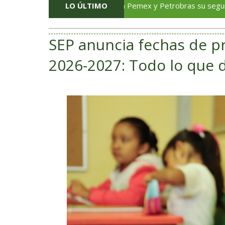
Alistan Pemex y Petrobras su segundo acuerd
LO ÚLTIMO
SEP anuncia fechas de pr
2026-2027: Todo lo que 