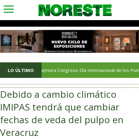
toggle
navigation
LO ÚLTIMO
Conmemora Congreso Día Internacional de los Pueblos Indíg
Debido a cambio climático
IMIPAS tendrá que cambiar
fechas de veda del pulpo en
Veracruz