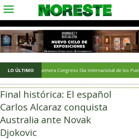
toggle
navigation
Conmemora Congreso Día Internacional de los Pueblos Indíge
LO ÚLTIMO
Final histórica: El español
Carlos Alcaraz conquista
Australia ante Novak
Djokovic