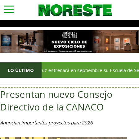
toggle
navigation
Veracruz estrenará en septiembre su Escuela de Servicios Turís
LO ÚLTIMO
Presentan nuevo Consejo
Directivo de la CANACO
Anuncian importantes proyectos para 2026