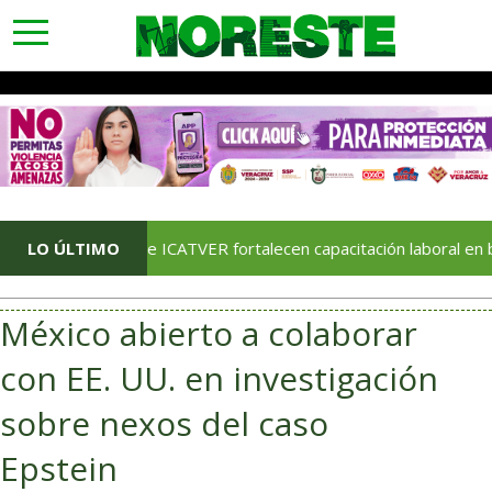
toggle
navigation
amiento e ICATVER fortalecen capacitación laboral en beneficio 
LO ÚLTIMO
México abierto a colaborar
con EE. UU. en investigación
sobre nexos del caso
Epstein