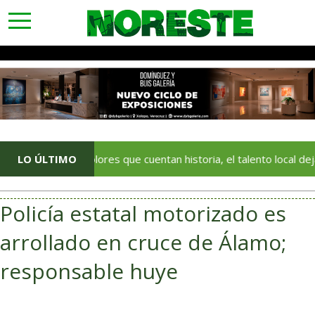
toggle
navigation
Con colores que cuentan historia, el talento local deja huella en
LO ÚLTIMO
Policía estatal motorizado es
arrollado en cruce de Álamo;
responsable huye