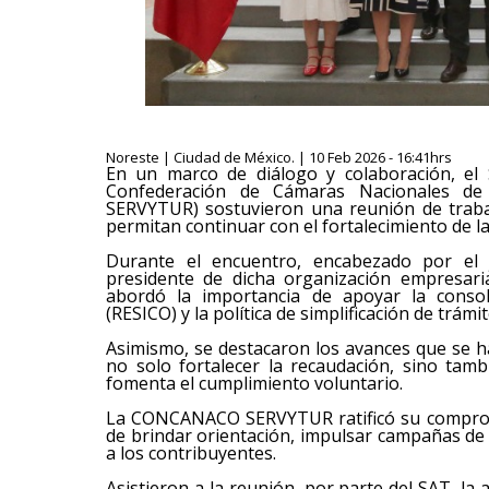
Noreste | Ciudad de México. | 10 Feb 2026 - 16:41hrs
En un marco de diálogo y colaboración, el S
Confederación de Cámaras Nacionales de
SERVYTUR) sostuvieron una reunión de trabaj
permitan continuar con el fortalecimiento de la 
Durante el encuentro, encabezado por el 
presidente de dicha organización empresari
abordó la importancia de apoyar la consol
(RESICO) y la política de simplificación de trámi
Asimismo, se destacaron los avances que se h
no solo fortalecer la recaudación, sino tam
fomenta el cumplimiento voluntario.
La CONCANACO SERVYTUR ratificó su compromis
de brindar orientación, impulsar campañas d
a los contribuyentes.
Asistieron a la reunión, por parte del SAT, la 