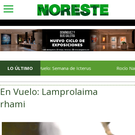
toggle
navigation
LO ÚLTIMO
En Vuelo: Semana de Icterus
Rocío Nahle da el b
En Vuelo: Lamprolaima
rhami