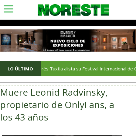
toggle
navigation
San Andrés Tuxtla alista su Festival Internacional de Globos de
LO ÚLTIMO
Muere Leonid Radvinsky,
propietario de OnlyFans, a
los 43 años