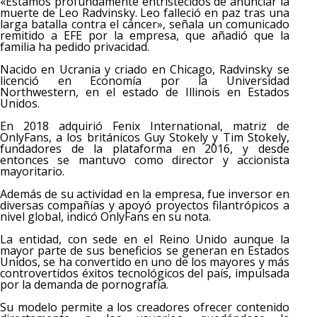
«Estamos profundamente entristecidos de anunciar la
muerte de Leo Radvinsky. Leo falleció en paz tras una
larga batalla contra el cáncer», señala un comunicado
remitido a EFE por la empresa, que añadió que la
familia ha pedido privacidad.
Nacido en Ucrania y criado en Chicago, Radvinsky se
licenció en Economía por la Universidad
Northwestern, en el estado de Illinois en Estados
Unidos.
En 2018 adquirió Fenix International, matriz de
OnlyFans, a los británicos Guy Stokely y Tim Stokely,
fundadores de la plataforma en 2016, y desde
entonces se mantuvo como director y accionista
mayoritario.
Además de su actividad en la empresa, fue inversor en
diversas compañías y apoyó proyectos filantrópicos a
nivel global, indicó OnlyFans en su nota.
La entidad, con sede en el Reino Unido aunque la
mayor parte de sus beneficios se generan en Estados
Unidos, se ha convertido en uno de los mayores y más
controvertidos éxitos tecnológicos del país, impulsada
por la demanda de pornografía.
Su modelo permite a los creadores ofrecer contenido