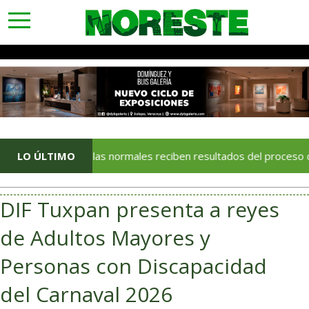
toggle
navigation
Escuelas normales reciben resultados del proceso de admis
LO ÚLTIMO
DIF Tuxpan presenta a reyes
de Adultos Mayores y
Personas con Discapacidad
del Carnaval 2026