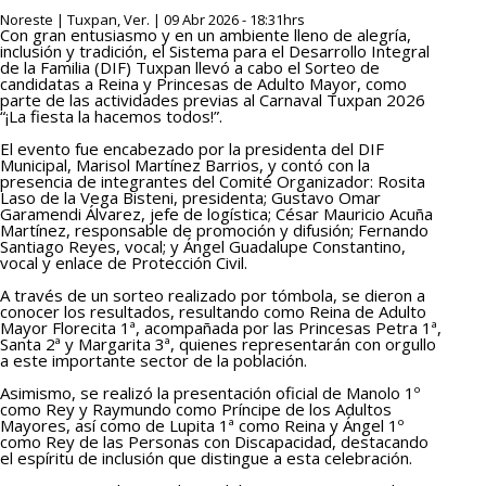
Noreste | Tuxpan, Ver. | 09 Abr 2026 - 18:31hrs
Con gran entusiasmo y en un ambiente lleno de alegría,
inclusión y tradición, el Sistema para el Desarrollo Integral
de la Familia (DIF) Tuxpan llevó a cabo el Sorteo de
candidatas a Reina y Princesas de Adulto Mayor, como
parte de las actividades previas al Carnaval Tuxpan 2026
“¡La fiesta la hacemos todos!”.
El evento fue encabezado por la presidenta del DIF
Municipal, Marisol Martínez Barrios, y contó con la
presencia de integrantes del Comité Organizador: Rosita
Laso de la Vega Bisteni, presidenta; Gustavo Omar
Garamendi Álvarez, jefe de logística; César Mauricio Acuña
Martínez, responsable de promoción y difusión; Fernando
Santiago Reyes, vocal; y Ángel Guadalupe Constantino,
vocal y enlace de Protección Civil.
A través de un sorteo realizado por tómbola, se dieron a
conocer los resultados, resultando como Reina de Adulto
Mayor Florecita 1ª, acompañada por las Princesas Petra 1ª,
Santa 2ª y Margarita 3ª, quienes representarán con orgullo
a este importante sector de la población.
Asimismo, se realizó la presentación oficial de Manolo 1º
como Rey y Raymundo como Príncipe de los Adultos
Mayores, así como de Lupita 1ª como Reina y Ángel 1º
como Rey de las Personas con Discapacidad, destacando
el espíritu de inclusión que distingue a esta celebración.