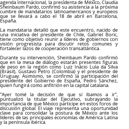
agenda internacional, la presidenta de México, Claudia
Sheinbaum Pardo, confirmó su asistencia a la próxima
cumbre de mandatarios latinoamericanos y europeos
que se llevará a cabo el 18 de abril en Barcelona,
España.
La mandataria detalló que este encuentro, nacido de
una iniciativa del presidente de Chile, Gabriel Boric,
tiene como objetivo reunir a líderes de gobiernos con
visión progresista para discutir retos comunes y
fortalecer lazos de cooperación transatlántica.
Durante su intervención, Sheinbaum Pardo confirmó
que en la mesa de diálogo estarán presentes figuras
de peso en la región como Luiz Inácio Lula da Silva
(Brasil), Gustavo Petro (Colombia) y el presidente de
Uruguay. Asimismo, se confirmó la participación del
presidente del Gobierno de España, Pedro Sánchez,
quien fungirá como anfitrión en la capital catalana.
"Ayer tomé la decisión de que sí íbamos a ir",
puntualizó la titular del Ejecutivo, subrayando la
importancia de que México participe en estos foros de
discusión global. El viaje representa una oportunidad
clave para consolidar la postura de México ante los
líderes de las principales economías de América Latina
y la península ibérica.