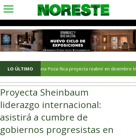
toggle
navigation
LO ÚLTIMO
Soriana Poza Rica proyecta reabrir en diciembre tras avance
Proyecta Sheinbaum
liderazgo internacional:
asistirá a cumbre de
gobiernos progresistas en