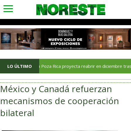
toggle
navigation
LO ÚLTIMO
Soriana Poza Rica proyecta reabrir en diciembre tras avance
México y Canadá refuerzan
mecanismos de cooperación
bilateral